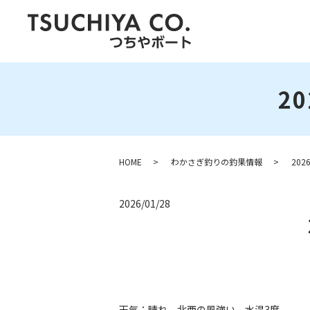
2
HOME
わかさぎ釣りの釣果情報
20
2026/01/28
天気：晴れ 北西の風強い 水温3度