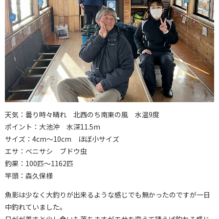
天気：曇り時々晴れ 北西のち南東の風 水温9度
ポイント：大池沖 水深11.5m
サイズ：4cm～10cm ほぼ小サイズ
エサ：ベニサシ ブドウ虫
釣果：100匹～1162匹
竿頭：森久保様
魚影は少なく大釣りが出来るような感じでも無かったのですが一日
中釣れていました。