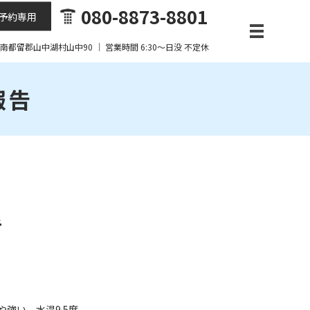
080-8873-8801
予約専用
梨県南都留郡山中湖村山中90 ｜ 営業時間 6:30～日没 不定休
報告
告
強い 水温9.5度