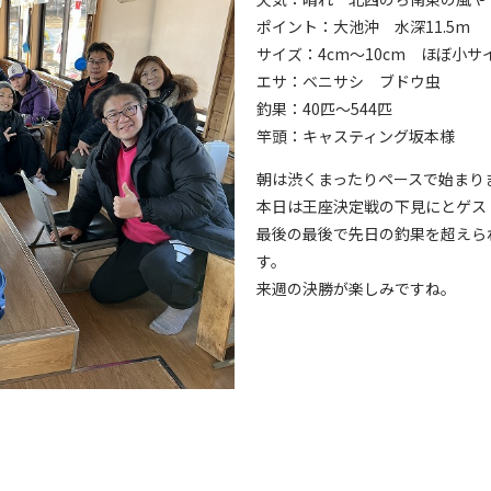
ポイント：大池沖 水深11.5m
サイズ：4cm～10cm ほぼ小サ
エサ：ベニサシ ブドウ虫
釣果：40匹～544匹
竿頭：キャスティング坂本様
朝は渋くまったりペースで始まり
本日は王座決定戦の下見にとゲス
最後の最後で先日の釣果を超えら
す。
来週の決勝が楽しみですね。