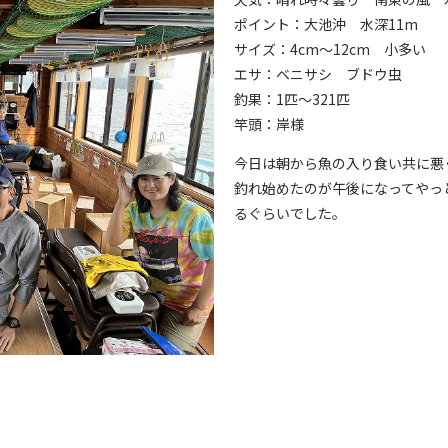
ポイント：大池沖 水深11m
サイズ：4cm～12cm 小多い
エサ：ベニサシ ブドウ虫
釣果：1匹～321匹
竿頭：岸様
今日は朝から魚の入り食い共に悪
釣れ始めたのが午後になってやっ
るぐらいでした。