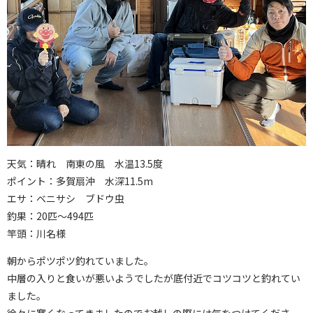
天気：晴れ 南東の風 水温13.5度
ポイント：多賀扇沖 水深11.5m
エサ：ベニサシ ブドウ虫
釣果：20匹～494匹
竿頭：川名様
朝からポツポツ釣れていました。
中層の入りと食いが悪いようでしたが底付近でコツコツと釣れてい
ました。