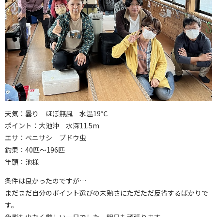
天気：曇り ほぼ無風 水温19℃
ポイント：大池沖 水深11.5m
エサ：ベニサシ ブドウ虫
釣果：40匹～196匹
竿頭：池様
条件は良かったのですが…
まだまだ自分のポイント選びの未熟さにただただ反省するばかりで
す。