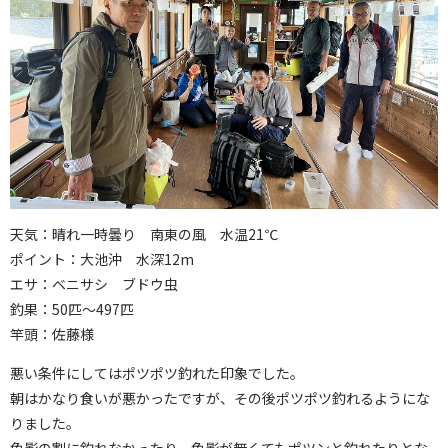
天気：晴れ一時曇り 南東の風 水温21℃
ポイント：大池沖 水深12m
エサ：ベニサシ ブドウ虫
釣果：50匹～497匹
竿頭：佐藤様
悪い条件にしてはポツポツ釣れた印象でした。
朝はかなり食いが悪かったですが、その後ポツポツ釣れるようにな
りました。